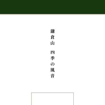
鎌
倉
山
四
季
の
風
音