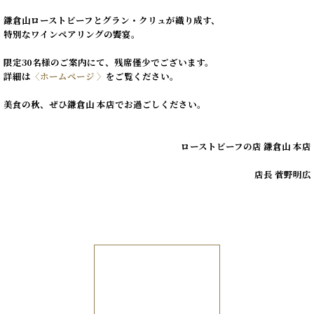
鎌倉山ローストビーフとグラン・クリュが織り成す、

特別なワインペアリングの饗宴。

限定30名様のご案内にて、残席僅少でございます。

詳細は
〈ホームページ 〉
をご覧ください。

美食の秋、ぜひ鎌倉山 本店でお過ごしください。
ローストビーフの店 鎌倉山 本店

                                                                      店長 菅野明広
