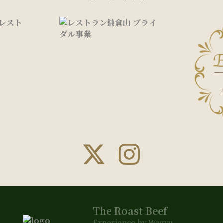
The Roast Beef
Experience by Wagyu