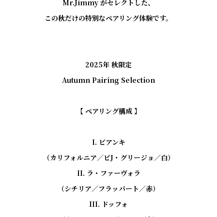
Mr.Jimmy がセレクトした、

この秋だけの特別なペアリング体験です。

2025年 秋限定

Autumn Pairing Selection

【 ペアリング構成 】

I. ビアンキ

（カリフォルニア／ピJ・グリージョ／白）

II. ラ・ファーヴォラ

（シチリア／フラッパート／赤）

III. ドッフォ
