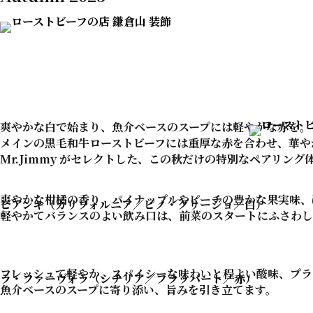
爽やかな白で始まり、
魚介ベースのスープには軽やかな赤を。
メインの黒毛和牛ローストビーフには
重厚な赤を合わせ、華や
Mr.Jimmy がセレクトした、
この秋だけの特別なペアリング
爽やかな柑橘の香り、
パイナップルやピーチの豊かな果実味、
ビアンキ
（カリフォルニア／ピノ・グリージョ／白）
軽やかてバランスのよい飲み口は、
前菜のスタートにふさわし
フレッシュて軽やか、
スパイシーな味わいと程よい酸味、
プラ
ラ・ファーヴォラ
（シチリア／フラッパート／赤）
魚介ベースのスープに寄り添い、
旨みを引き立てます。