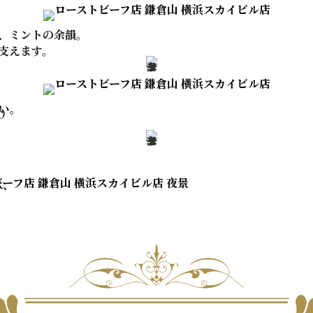
、
ミントの余韻。
支えます。
い。
泡）
は、