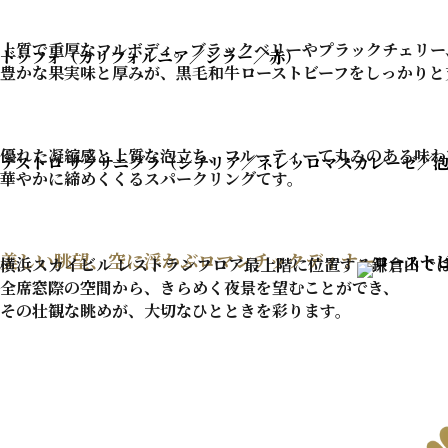
上質で重厚なフルボディ。
ブラックベリーやプラックチェリー
ドッフォ
（カリフォルニア／シラー／赤）
豊かな果実味と厚みが、
黒毛和牛ローストビーフをしっかりと
優れた凝縮感と上質な泡立ち、
フルーティーて丸みのある味わ
デストロ サクサニグラ
（シチリア／ネレッロマスカレーゼ／
華やかに締めくくるスパークリングてす。
美しい眺望、空に浮かぶロマンチックディナー
横浜スカイビル レストランフロア
最上階に位置する鎌倉山で
全席窓際の空間から、きらめく夜景を望むことができ、
その壮観な眺めが、大切なひとときを彩ります。